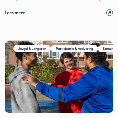
Lees meer
Jeugd & Jongeren
Participatie & Activering
Samenlev