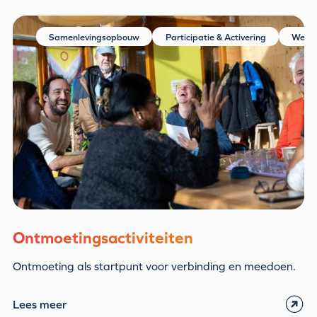
Samenlevingsopbouw
Participatie & Activering
Welzi
Ontmoetingsactiviteiten
Ontmoeting als startpunt voor verbinding en meedoen.
Lees meer