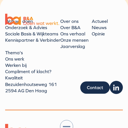
m.ruiter@bagroep.nl
06 12209958
Wat we doen
Over ons
Actueel
Onderzoek & Advies
Over B&A
Nieuws
Sociale Basis & Wijkteams
Ons verhaal
Opinie
Kennispartner & Verbinder
Onze mensen
Jaarverslag
Thema's
Ons werk
Werken bij
Compliment of klacht?
Kwaliteit
Bezuidenhoutseweg 161
Contact
2594 AG Den Haag