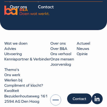
Over ons
Contact
Wat we doen
Over ons
Actueel
Advies
Over B&A
Nieuws
Uitvoering
Ons verhaal
Opinie
Kennispartner & Verbinder
Onze mensen
Jaarverslag
Thema's
Ons werk
Werken bij
Compliment of klacht?
Kwaliteit
Bezuidenhoutseweg 161
Contact
2594 AG Den Haag