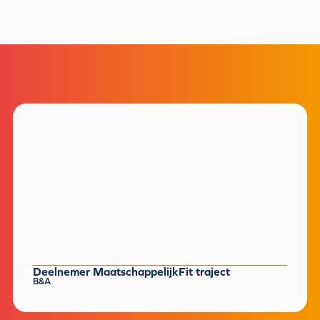
Deelnemer MaatschappelijkFit traject
B&A