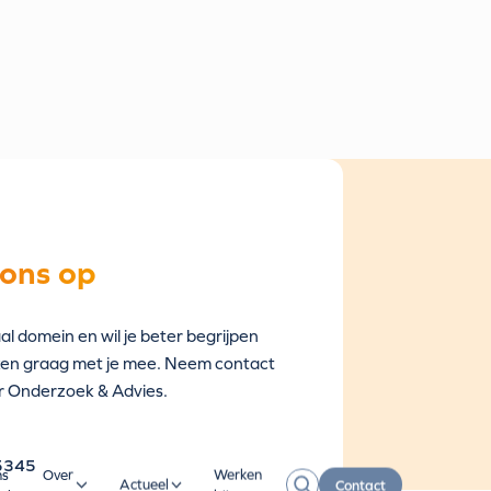
ons op
al domein en wil je beter begrijpen
ken graag met je mee. Neem contact
r Onderzoek & Advies.
5345
ns
Over
Werken
Actueel
Contact