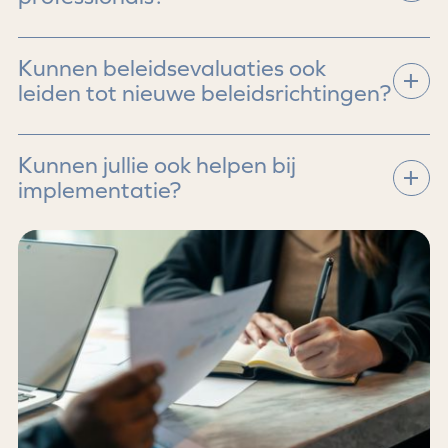
Ja. Hun ervaringen zijn essentieel voor een
Kunnen beleidsevaluaties ook
realistisch beeld van beleid in de praktijk.
leiden tot nieuwe beleidsrichtingen?
Zeker. Veel trajecten vormen de basis voor
Kunnen jullie ook helpen bij
doorontwikkeling of nieuw beleid.
implementatie?
Ja. We begeleiden regelmatig de doorwerking
van aanbevelingen.